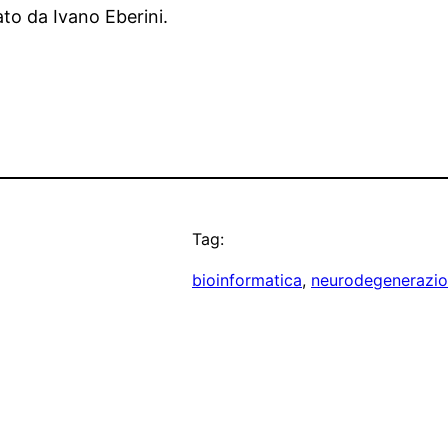
to da Ivano Eberini.
Tag:
bioinformatica
, 
neurodegenerazi