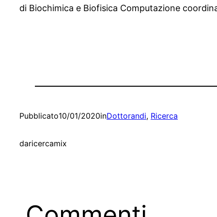
di Biochimica e Biofisica Computazione coordina
Pubblicato
10/01/2020
in
Dottorandi
, 
Ricerca
da
ricercamix
Commenti