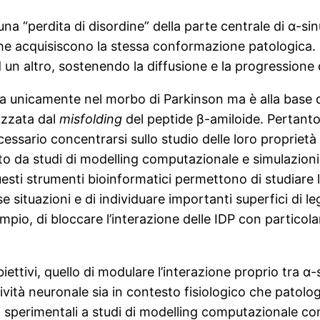
“perdita di disordine” della parte centrale di α-sin
 che acquisiscono la stessa conformazione patologica
 un altro, sostenendo la diffusione e la progressione 
va unicamente nel morbo di Parkinson ma è alla base 
rizzata dal
misfolding
del peptide β-amiloide. Pertant
essario concentrarsi sullo studio delle loro proprietà s
o da studi di modelling computazionale e simulazioni
uesti strumenti bioinformatici permettono di studiare
 situazioni e di individuare importanti superfici di 
pio, di bloccare l’interazione delle IDP con particola
obiettivi, quello di modulare l’interazione proprio tra 
ività neuronale sia in contesto fisiologico che patolo
i sperimentali a studi di modelling computazionale con