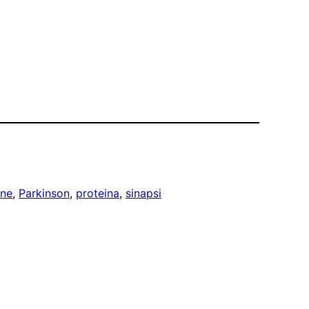
one
, 
Parkinson
, 
proteina
, 
sinapsi