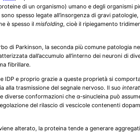
e proteine di un organismo) umano e degli organismi p
R sono spesso legate all’insorgenza di gravi patologi
me è spesso il
misfolding
, cioè il ripiegamento tridime
rbo di Parkinson, la seconda più comune patologia ne
tterizzata dall’accumulo all’interno dei neuroni di dive
a fibrillare.
elle IDP e proprio grazie a queste proprietà si compo
ia alla trasmissione del segnale nervoso. Il suo
intera
alle diverse conformazioni che α-sinucleina può assume
egolazione del rilascio di vescicole contenenti dopami
 viene alterato, la proteina tende a generare aggregat
.