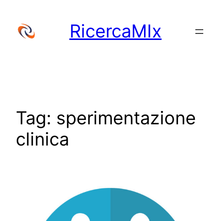
Vai
al
RicercaMIx
contenuto
Tag:
sperimentazione
clinica