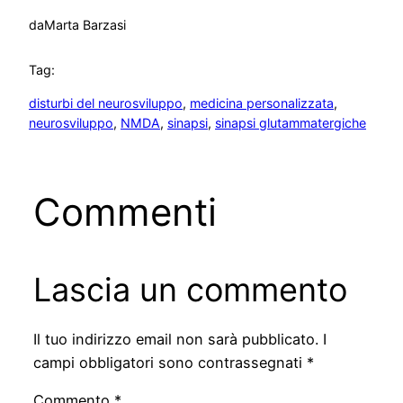
da
Marta Barzasi
Tag:
disturbi del neurosviluppo
, 
medicina personalizzata
, 
neurosviluppo
, 
NMDA
, 
sinapsi
, 
sinapsi glutammatergiche
Commenti
Lascia un commento
Il tuo indirizzo email non sarà pubblicato.
I
campi obbligatori sono contrassegnati
*
Commento
*