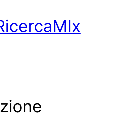
RicercaMIx
zione