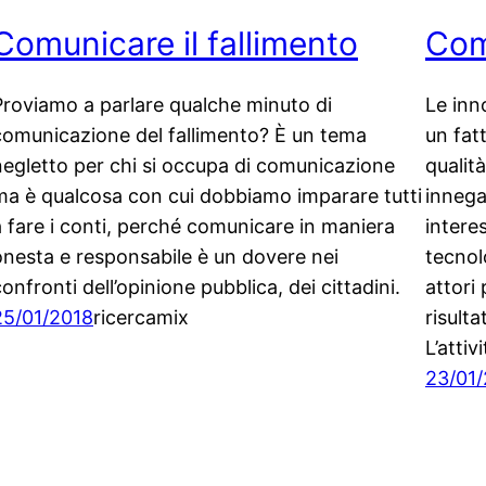
Comunicare il fallimento
Com
Proviamo a parlare qualche minuto di
Le inn
comunicazione del fallimento? È un tema
un fat
negletto per chi si occupa di comunicazione
qualità
ma è qualcosa con cui dobbiamo imparare tutti
innega
a fare i conti, perché comunicare in maniera
intere
onesta e responsabile è un dovere nei
tecnolo
onfronti dell’opinione pubblica, dei cittadini.
attori 
25/01/2018
ricercamix
risulta
L’attiv
23/01