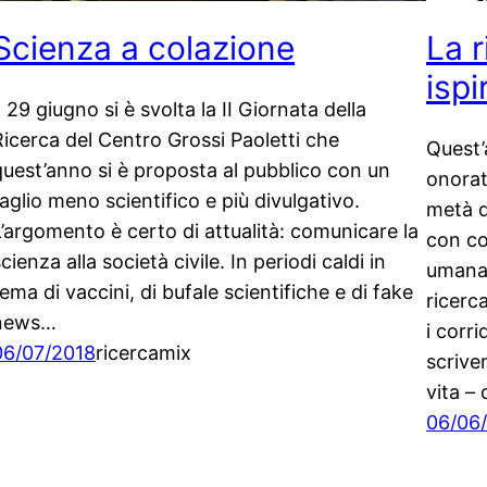
Scienza a colazione
La 
ispi
l 29 giugno si è svolta la II Giornata della
Ricerca del Centro Grossi Paoletti che
Quest’
quest’anno si è proposta al pubblico con un
onorat
taglio meno scientifico e più divulgativo.
metà d
L’argomento è certo di attualità: comunicare la
con co
cienza alla società civile. In periodi caldi in
umana
ema di vaccini, di bufale scientifiche e di fake
ricerc
news…
i corri
06/07/2018
ricercamix
scrive
vita –
06/06