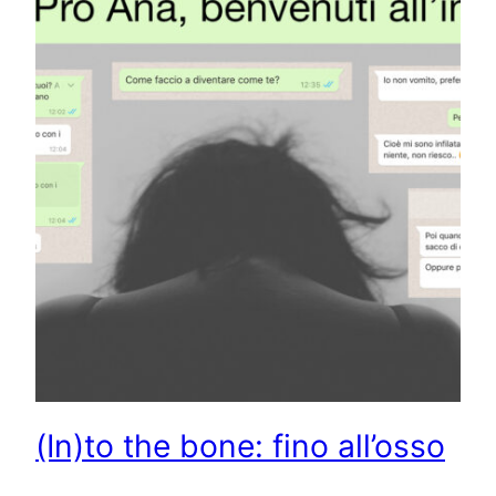
(In)to the bone: fino all’osso