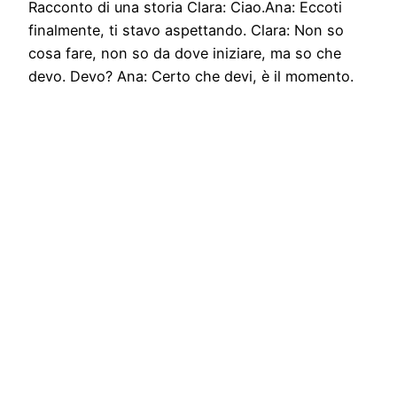
Racconto di una storia Clara: Ciao.Ana: Eccoti
finalmente, ti stavo aspettando. Clara: Non so
cosa fare, non so da dove iniziare, ma so che
devo. Devo? Ana: Certo che devi, è il momento.
Sono qui per te, parlami. Clara: Mamma mi dice
che sono perfetta, ma non è vero, è una bugia,
solo tu lo sei. Voglio…
05/07/2019
ricercamix