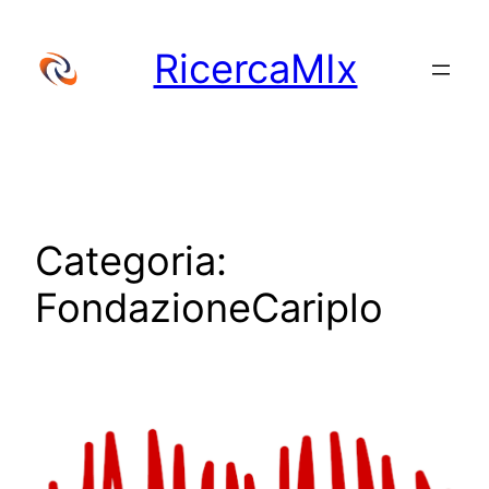
Vai
al
RicercaMIx
contenuto
Categoria:
FondazioneCariplo