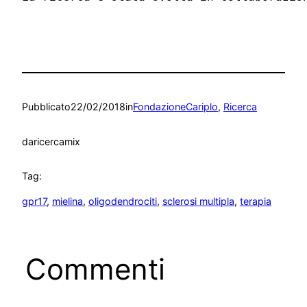
Pubblicato
22/02/2018
in
FondazioneCariplo
, 
Ricerca
da
ricercamix
Tag:
gpr17
, 
mielina
, 
oligodendrociti
, 
sclerosi multipla
, 
terapia
Commenti