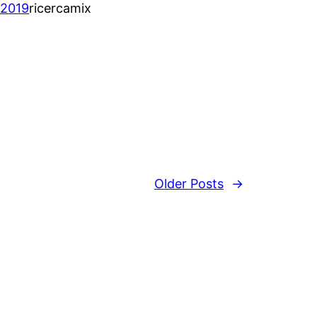
/2019
ricercamix
Older Posts
→