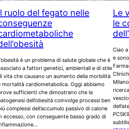
Il ruolo del fegato nelle
Le v
conseguenze
le 
cardiometaboliche
dell
dell’obesità
Ciao a
e sono
L’obesità è un problema di salute globale che è
Farmac
ssociato a fattori genetici, ambientali e di stile
Clinich
di vita che causano un aumento della morbilità
Milano.
e mortalità cardiometabolica. Oggi abbiamo
ricerca
prove sufficienti che dimostrano che la
vescic
patogenesi dell’obesità coinvolge processi ben
dell’a
più complessi dell’accumulo passivo di calorie
PCSK9 
in eccesso, con conseguente basso grado di
subtil
infiammazione…