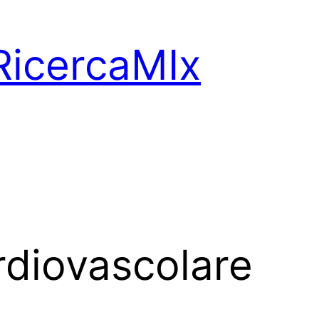
RicercaMIx
rdiovascolare