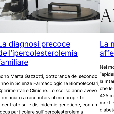
La diagnosi precoce
La 
dell’ipercolesterolemia
aff
familiare
Nel mo
“epide
Sono Marta Gazzotti, dottoranda del secondo
la Int
anno in Scienze Farmacologiche Biomolecolari,
che le
Sperimentali e Cliniche. Lo scorso anno avevo
425 mil
cominciato a raccontarvi il mio progetto
morti 
incentrato sulle dislipidemie genetiche, con un
diabet
focus particolare sull’ipercolesterolemia