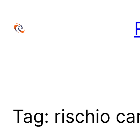
Vai
al
contenuto
Tag:
rischio ca