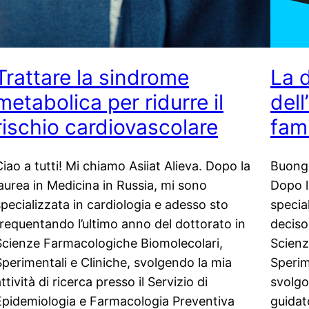
Trattare la sindrome
La 
metabolica per ridurre il
dell
rischio cardiovascolare
fami
Ciao a tutti! Mi chiamo Asiiat Alieva. Dopo la
Buongi
laurea in Medicina in Russia, mi sono
Dopo l
specializzata in cardiologia e adesso sto
specia
frequentando l’ultimo anno del dottorato in
deciso 
Scienze Farmacologiche Biomolecolari,
Scienz
Sperimentali e Cliniche, svolgendo la mia
Sperim
ttività di ricerca presso il Servizio di
svolgo
Epidemiologia e Farmacologia Preventiva
guidat